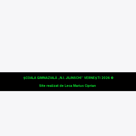
ȘCOALA GIMNAZIALĂ „N.I. JILINSCHI” VERNEȘTI 2026 ©
Site realizat de Leca Marius Ciprian